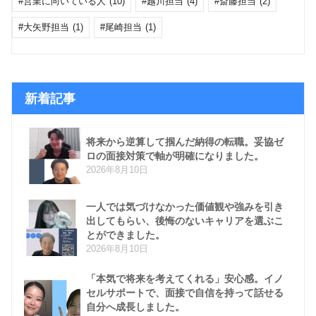
営業に向いている人
(10)
越川担当
(4)
斎藤担当
(2)
大矢野担当
(1)
尾崎担当
(1)
新着記事
将来から逆算して掴んだ納得の転職。妥協ゼ
ロの面接対策で軸が明確になりました。
2026年8月10日
一人では気づけなかった価値観や強みを引き
出してもらい、後悔のないキャリアを選ぶこ
とができました。
2026年8月10日
「本気で将来を考えてくれる」安心感。イノ
セルサポートで、面接で自信を持って話せる
自分へ成長しました。