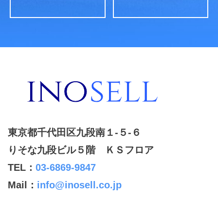
東京都千代田区九段南１-５-６
りそな九段ビル５階 ＫＳフロア
TEL：
03-6869-9847
Mail：
info@inosell.co.jp