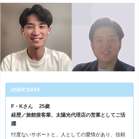
USER DAT
A
F・Kさん 25歳
経歴／旅館接客業、太陽光代理店の営業としてご活
躍
忖度ないサポートと、人としての愛情があり、信頼