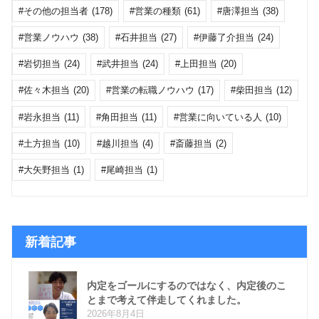
その他の担当者
(178)
営業の種類
(61)
唐澤担当
(38)
営業ノウハウ
(38)
石井担当
(27)
伊藤了介担当
(24)
岩切担当
(24)
武井担当
(24)
上田担当
(20)
佐々木担当
(20)
営業の転職ノウハウ
(17)
柴田担当
(12)
岩永担当
(11)
角田担当
(11)
営業に向いている人
(10)
土方担当
(10)
越川担当
(4)
斎藤担当
(2)
大矢野担当
(1)
尾崎担当
(1)
新着記事
内定をゴールにするのではなく、内定後のこ
とまで考えて伴走してくれました。
2026年8月4日