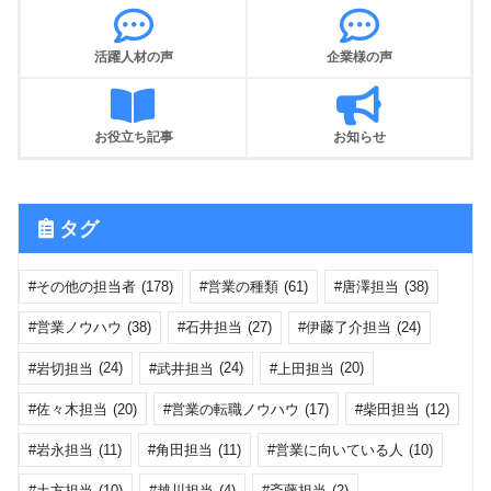
活躍人材の声
企業様の声
お役立ち記事
お知らせ
タグ
その他の担当者
(178)
営業の種類
(61)
唐澤担当
(38)
営業ノウハウ
(38)
石井担当
(27)
伊藤了介担当
(24)
岩切担当
(24)
武井担当
(24)
上田担当
(20)
佐々木担当
(20)
営業の転職ノウハウ
(17)
柴田担当
(12)
岩永担当
(11)
角田担当
(11)
営業に向いている人
(10)
土方担当
(10)
越川担当
(4)
斎藤担当
(2)