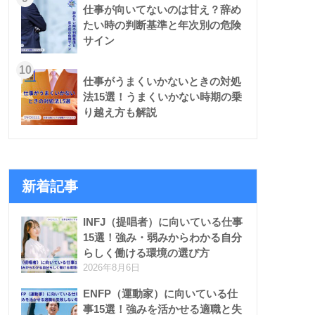
仕事が向いてないのは甘え？辞め
たい時の判断基準と年次別の危険
サイン
10
仕事がうまくいかないときの対処
法15選！うまくいかない時期の乗
り越え方も解説
新着記事
INFJ（提唱者）に向いている仕事
15選！強み・弱みからわかる自分
らしく働ける環境の選び方
2026年8月6日
ENFP（運動家）に向いている仕
事15選！強みを活かせる適職と失