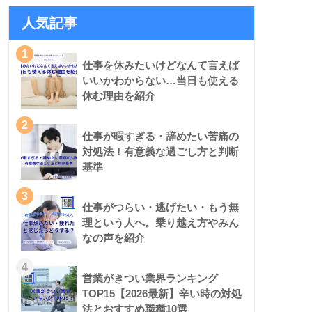
人気記事
1
仕事を休みたいけどなんて言えば
いいかわからない…当日も使える
休む理由を紹介
2
仕事が暇すぎる・辞めたい苦痛の
対処法！有意義な過ごし方と判断
基準
3
仕事がつらい・逃げたい・もう無
理という人へ。乗り越え方やみん
なの声を紹介
4
営業がきつい業界ランキング
TOP15【2026最新】辛い時の対処
法とおすすめ職種10選