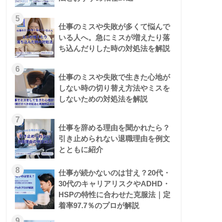
5
仕事のミスや失敗が多くて悩んで
いる人へ。急にミスが増えたり落
ち込んだりした時の対処法を解説
6
仕事のミスや失敗で生きた心地が
しない時の切り替え方法やミスを
しないための対処法を解説
7
仕事を辞める理由を聞かれたら？
引き止められない退職理由を例文
とともに紹介
8
仕事が続かないのは甘え？20代・
30代のキャリアリスクやADHD・
HSPの特性に合わせた克服法｜定
着率97.7％のプロが解説
9