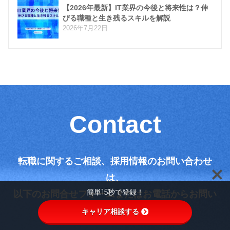
【2026年最新】IT業界の今後と将来性は？伸
びる職種と生き残るスキルを解説
2026年7月22日
Contact
転職に関するご相談、採用情報のお問い合わせ
は、
簡単15秒で登録！
以下のお問合せフォームまたはお電話からお問い
合わせください。
キャリア相談する