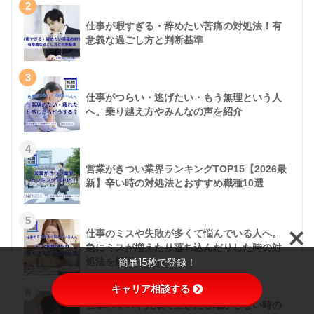
2
仕事が暇すぎる・辞めたい苦痛の対処法！有
意義な過ごし方と判断基準
3
仕事がつらい・逃げたい・もう無理という人
へ。乗り越え方やみんなの声を紹介
4
営業がきつい業界ランキングTOP15【2026最
新】辛い時の対処法とおすすめ職種10選
5
仕事のミスや失敗が多くて悩んでいる人へ。
急にミスが増えたり落ち込んだりした時の対
簡単15秒で登録！
処法を解説
キャリア相談する
6
仕事のミスや失敗で生きた心地がしない時の