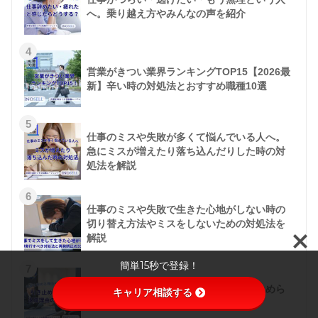
へ。乗り越え方やみんなの声を紹介
4
営業がきつい業界ランキングTOP15【2026最
新】辛い時の対処法とおすすめ職種10選
5
仕事のミスや失敗が多くて悩んでいる人へ。
急にミスが増えたり落ち込んだりした時の対
処法を解説
6
仕事のミスや失敗で生きた心地がしない時の
切り替え方法やミスをしないための対処法を
解説
簡単15秒で登録！
7
仕事を辞める理由を聞かれたら？引き止めら
キャリア相談する
れない退職理由を例文とともに紹介