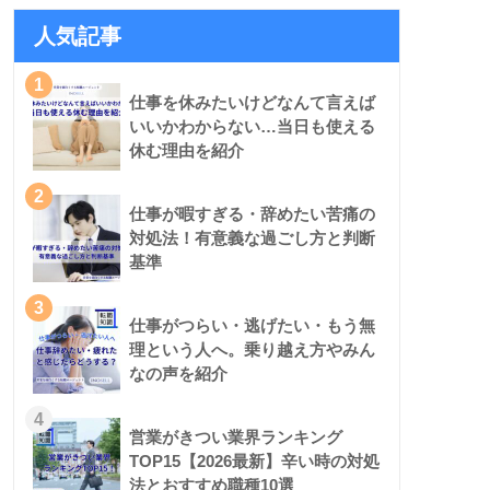
人気記事
1
仕事を休みたいけどなんて言えば
いいかわからない…当日も使える
休む理由を紹介
2
仕事が暇すぎる・辞めたい苦痛の
対処法！有意義な過ごし方と判断
基準
3
仕事がつらい・逃げたい・もう無
理という人へ。乗り越え方やみん
なの声を紹介
4
営業がきつい業界ランキング
TOP15【2026最新】辛い時の対処
法とおすすめ職種10選