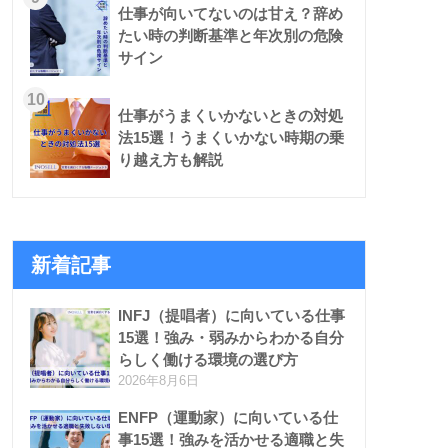
仕事が向いてないのは甘え？辞め
たい時の判断基準と年次別の危険
サイン
10
仕事がうまくいかないときの対処
法15選！うまくいかない時期の乗
り越え方も解説
新着記事
INFJ（提唱者）に向いている仕事
15選！強み・弱みからわかる自分
らしく働ける環境の選び方
2026年8月6日
ENFP（運動家）に向いている仕
事15選！強みを活かせる適職と失